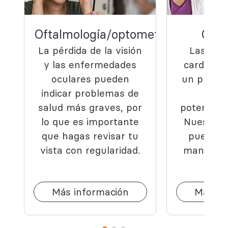
Oftalmología/optometría
Card
La pérdida de la visión
Las enf
y las enfermedades
cardiovas
oculares pueden
un proble
indicar problemas de
co
salud más graves, por
potencial
lo que es importante
Nuestros 
que hagas revisar tu
pueden 
vista con regularidad.
mantener
s
Más información
Más in