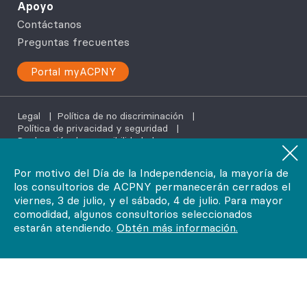
Apoyo
Contáctanos
Preguntas frecuentes
Portal myACPNY
Legal
|
Política de no discriminación
|
Política de privacidad y seguridad
|
Declaración de accesibilidad
|
Servicios de ayuda en tu idioma
Por motivo del Día de la Independencia, la mayoría de
los consultorios de ACPNY permanecerán cerrados el
©2026
viernes, 3 de julio, y el sábado, 4 de julio. Para mayor
AdvantageCare Physicians. Todos los derechos reservados.
comodidad, algunos consultorios seleccionados
estarán atendiendo.
Obtén más información.