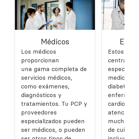
Médicos
Espec
Los médicos
Estos expe
proporcionan
centran e
una gama completa de
específico 
servicios médicos,
medicina, 
como exámenes,
diabetes h
diagnósticos y
enfermed
tratamientos. Tu PCP y
cardiovasc
proveedores
atención de
especializados pueden
mucho más
ser médicos, o pueden
de cuidado
ser otros tipos de
incluye esp