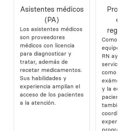
Asistentes médicos
Profesi
(PA)
enfe
Los asistentes médicos
registr
son proveedores
Como part
médicos con licencia
equipo de 
para diagnosticar y
RN ayudar
tratar, además de
servicios d
recetar medicamentos.
como inyec
Sus habilidades y
exámenes 
experiencia amplían el
y la educa
acceso de los pacientes
paciente. 
a la atención.
también a
coordinar 
experienci
programand