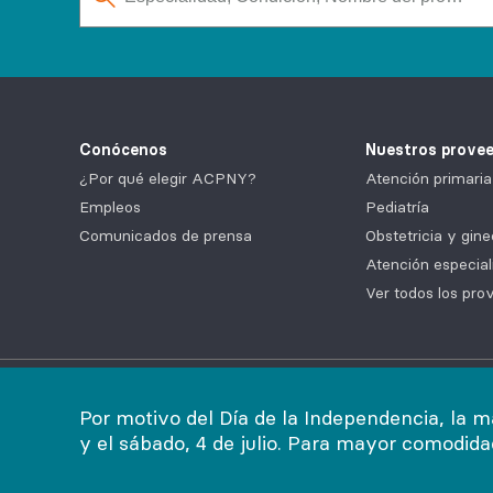
Conócenos
Nuestros prove
¿Por qué elegir ACPNY?
Atención primaria
Empleos
Pediatría
Comunicados de prensa
Obstetricia y gine
Atención especial
Ver todos los pro
Legal
|
Política de no discriminación
|
Política de priv
Por motivo del Día de la Independencia, la m
y el sábado, 4 de julio. Para mayor comodid
©2026
AdvantageCare Physicians. Todos los derechos r