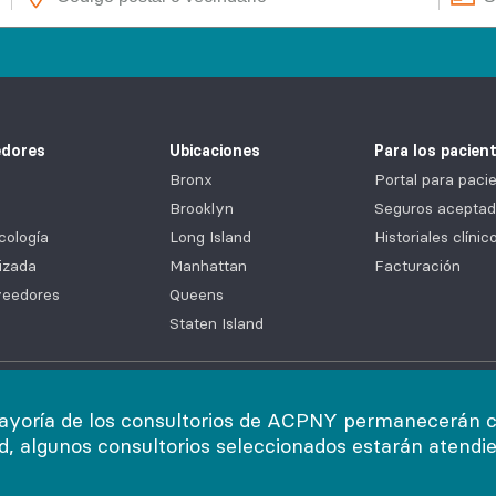
edores
Ubicaciones
Para los pacien
Bronx
Portal para pa
Brooklyn
Seguros aceptad
cología
Long Island
Historiales clíni
izada
Manhattan
Facturación
veedores
Queens
Staten Island
acidad y seguridad
|
Declaración de accesibilidad
|
Servicios de ay
ayoría de los consultorios de ACPNY permanecerán cer
ad, algunos consultorios seleccionados estarán atendi
eservados.