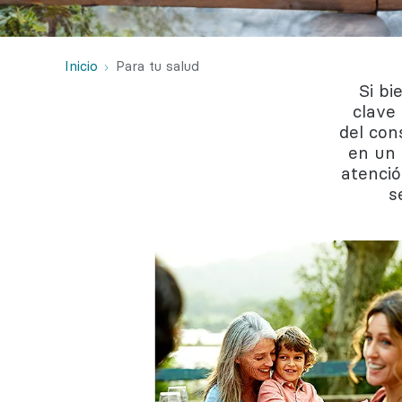
Salud con
Reumatol
Inicio
Para tu salud
Si bi
clave
del con
en un 
atenció
s