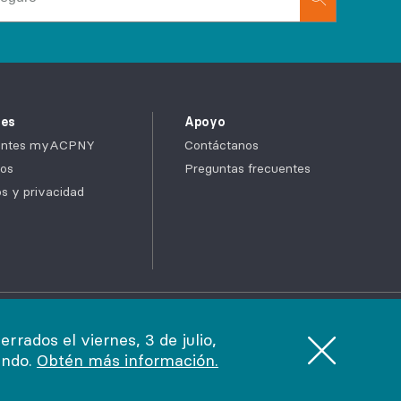
tes
Apoyo
cientes myACPNY
Contáctanos
os
Preguntas frecuentes
cos y privacidad
uda en tu idioma
rados el viernes, 3 de julio,
endo.
Obtén más información.