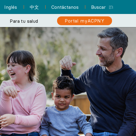
Inglés
中文
Contáctanos
Buscar
Portal myACPNY
Para tu salud
del paciente
ica
Y simplifica tu
Centro de recursos para
Regístrate en el portal
Profesionales de
¿Estás en riesgo de padecer
ción como nunca
enfermería practicantes
para pacientes
pacientes
cáncer de colon?
Encuentra un pediatra
y tu atención
myACPNY
Un solo lugar con toda la
Infórmate sobre la importancia
Permite que uno de los pediatras de
Con myACPNY puedes
información que
¿Sabías que los
de las pruebas de detección
 Nueva York
ACPNY cuide de la salud y el bienestar
programar citas, solicitar
necesitas a fin de
profesionales de
para lograr un diagnóstico
de tus hijos.
prepararte para tu cita y
enfermería practicantes
resurtido de
temprano y recibir
pueden brindar muchos
medicamentos
mucho más.
tratamiento oportuno.
de los mismos servicios
recetados, consultar
Más información
Centro de
resultados de laboratorio
de atención de los
Más información
consultas
médicos? Incluso pueden
y mucho más.
fungir como tu médico de
atención primaria.