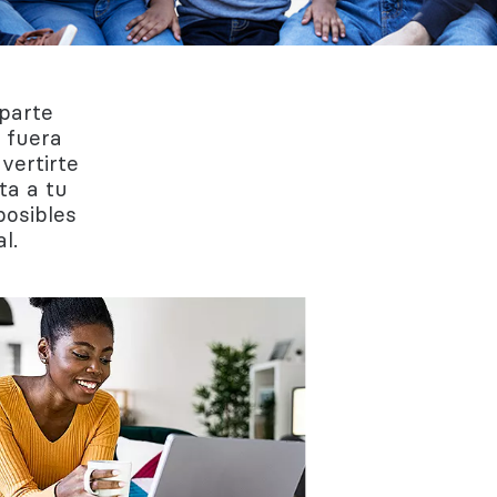
Regístrate
Más información
 parte
 fuera
vertirte
ta a tu
posibles
l.