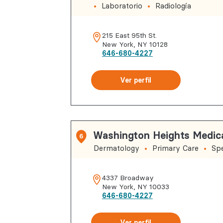
Laboratorio
Radiología
215 East 95th St.
New York
,
NY
10128
646-680-4227
Ver perfil
Washington Heights Medica
6
Dermatology
Primary Care
Spe
4337 Broadway
New York
,
NY
10033
646-680-4227
Ver perfil