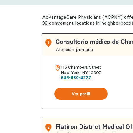
Salud cond
Reumatolo
AdvantageCare Physicians (ACPNY) offer
30 convenient locations in neighborhood
Consultorio médico de Cha
1
Atención primaria
115 Chambers Street
New York
,
NY
10007
646-680-4227
Ver perfil
Flatiron District Medical Of
2