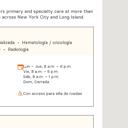
uctual
s primary and specialty care at more than
gía
s across New York City and Long Island.
alizada
Hematología / oncología
e
Radiología
Lun – Jue, 8 a.m. – 6 p.m.
Vie, 8 a.m. – 5 p.m.
Sáb, 8 a.m. – 1 p.m.
Dom, Cerrada
Con acceso para silla de ruedas