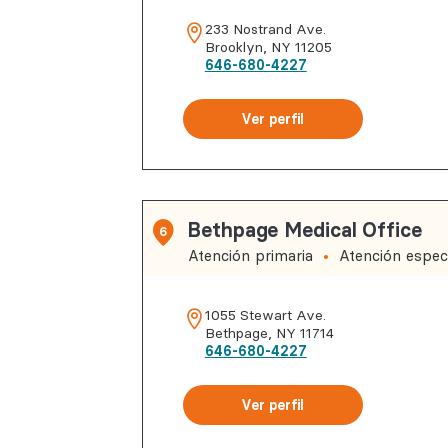
233 Nostrand Ave.
Brooklyn
,
NY
11205
646-680-4227
Ver perfil
Bethpage Medical Office
6
Atención primaria
Atención especi
1055 Stewart Ave.
Bethpage
,
NY
11714
646-680-4227
Ver perfil