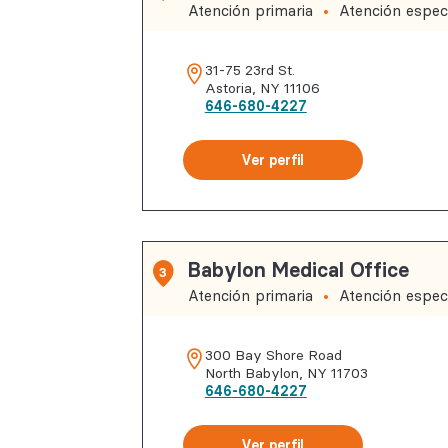
Atención primaria
Atención especi
31-75 23rd St.
Astoria
,
NY
11106
646-680-4227
Ver perfil
Babylon Medical Office
3
Atención primaria
Atención especi
300 Bay Shore Road
North Babylon
,
NY
11703
646-680-4227
Ver perfil