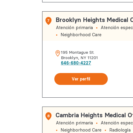
Brooklyn Heights Medical O
7
Atención primaria
Atención especi
Neighborhood Care
195 Montague St.
Brooklyn
,
NY
11201
646-680-4227
Ver perfil
Cambria Heights Medical O
8
Atención primaria
Atención especi
Neighborhood Care
Radiología