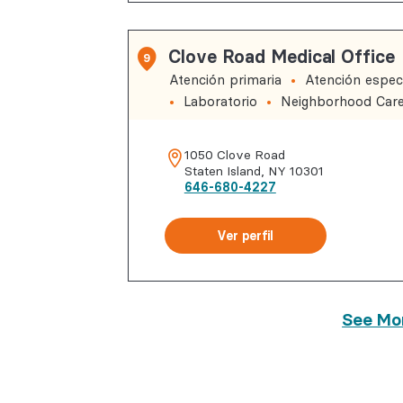
Clove Road Medical Office
9
Atención primaria
Atención especi
Laboratorio
Neighborhood Car
1050 Clove Road
Staten Island
,
NY
10301
646-680-4227
Ver perfil
See Mo