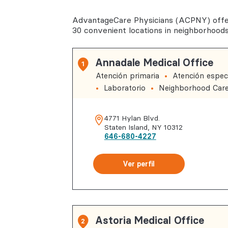
Salud cond
AdvantageCare Physicians (ACPNY) offer
Reumatolo
30 convenient locations in neighborhood
Annadale Medical Office
1
Atención primaria
Atención especi
Laboratorio
Neighborhood Car
4771 Hylan Blvd.
Staten Island
,
NY
10312
646-680-4227
Ver perfil
Astoria Medical Office
2