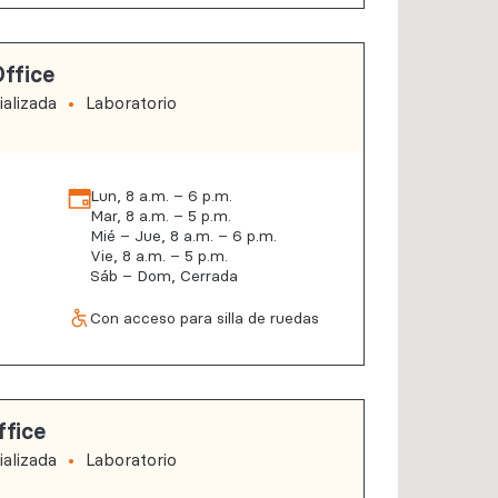
ffice
alizada
Laboratorio
Lun, 8 a.m. – 6 p.m.
Mar, 8 a.m. – 5 p.m.
Mié – Jue, 8 a.m. – 6 p.m.
Vie, 8 a.m. – 5 p.m.
Sáb – Dom, Cerrada
Con acceso para silla de ruedas
ffice
alizada
Laboratorio