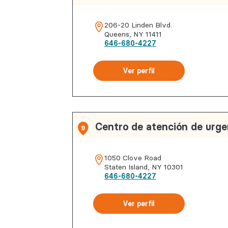
206-20 Linden Blvd.
Queens
,
NY
11411
646-680-4227
Ver perfil
Centro de atención de urge
9
1050 Clove Road
Staten Island
,
NY
10301
646-680-4227
Ver perfil