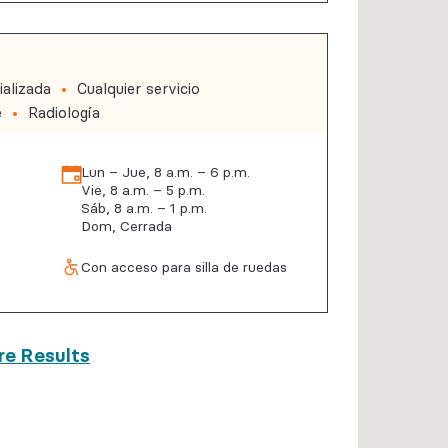
alizada
Cualquier servicio
e
Radiología
Lun – Jue, 8 a.m. – 6 p.m.
Vie, 8 a.m. – 5 p.m.
Sáb, 8 a.m. – 1 p.m.
Dom, Cerrada
Con acceso para silla de ruedas
re Results