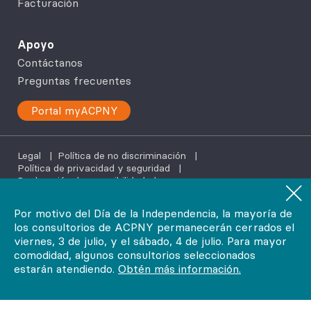
Facturación
Apoyo
Contáctanos
Preguntas frecuentes
Portal myACPNY
Legal
|
Política de no discriminación
|
Política de privacidad y seguridad
|
Declaración de accesibilidad
|
Servicios de ayuda en tu idioma
Por motivo del Día de la Independencia, la mayoría de
los consultorios de ACPNY permanecerán cerrados el
©2026
viernes, 3 de julio, y el sábado, 4 de julio. Para mayor
AdvantageCare Physicians. Todos los derechos reservados.
comodidad, algunos consultorios seleccionados
estarán atendiendo.
Obtén más información.