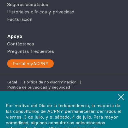
Seguros aceptados
Historiales clínicos y privacidad
Facturación
Apoyo
Contáctanos
Preguntas frecuentes
Portal myACPNY
Legal
|
Política de no discriminación
|
Política de privacidad y seguridad
|
Declaración de accesibilidad
|
Servicios de ayuda en tu idioma
Por motivo del Día de la Independencia, la mayoría de
los consultorios de ACPNY permanecerán cerrados el
©2026
viernes, 3 de julio, y el sábado, 4 de julio. Para mayor
AdvantageCare Physicians. Todos los derechos reservados.
comodidad, algunos consultorios seleccionados