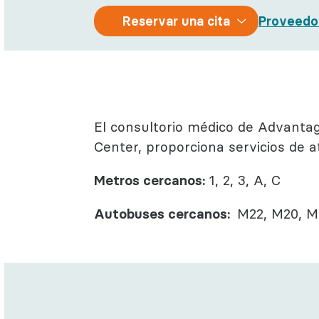
Salud con
Reservar
Reservar una cita
Proveedo
Reumatol
una cita
El consultorio médico de Advanta
Center, proporciona servicios de 
Metros cercanos:
1, 2, 3, A, C
Autobuses cercanos:
M22, M20, 