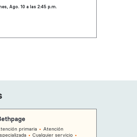
nes, Ago. 10 a las 2:45 p.m.
s
Bethpage
Chambers
tención primaria
Atención
Atención pr
specializada
Cualquier servicio