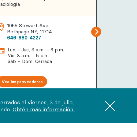
adiología
1055 Stewart Ave.
115 Cha
Bethpage NY, 11714
New Yo
646-680-4227
646-68
Lun – Jue, 8 a.m. – 6 p.m.
Lun – M
Vie, 8 a.m. – 5 p.m.
Jue – D
Sáb – Dom, Cerrada
Vea los proveedores
Vea los pr
rados el viernes, 3 de julio,
endo.
Obtén más información.