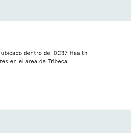
Regístrate
Más información
 ubicado dentro del DC37 Health
es en el área de Tribeca.