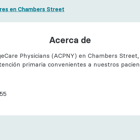
ductual
res en Chambers Street
ogía
Acerca de
geCare Physicians (ACPNY) en Chambers Street,
atención primaria convenientes a nuestros pacient
M55