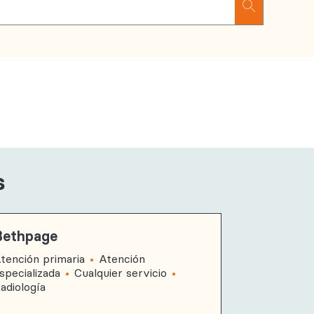
s
Bethpage
Chambers
tención primaria
Atención
Atención pr
specializada
Cualquier servicio
adiología