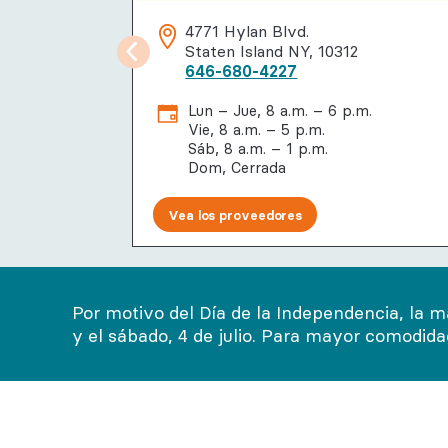
4771 Hylan Blvd.
Staten Island NY, 10312
646-680-4227
Lun – Jue, 8 a.m. – 6 p.m.
Vie, 8 a.m. – 5 p.m.
Sáb, 8 a.m. – 1 p.m.
Dom, Cerrada
Vea los proveedores
Por motivo del Día de la Independencia, la m
y el sábado, 4 de julio. Para mayor comodid
Conócenos
Nuestros prove