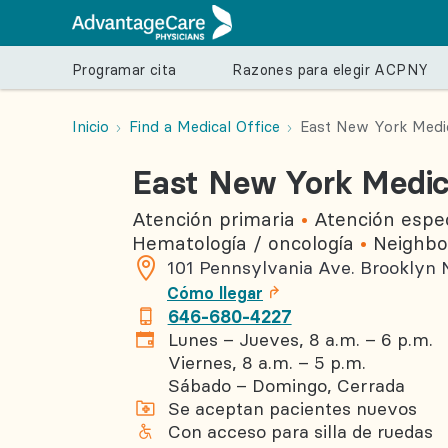
Programar cita
Razones para elegir ACPNY
Programar cita
Razones para elegir ACPNY
Atención y servicios
Prepárate para tu consulta
Para tu salud
Inicio
Find a Medical Office
East New York Medic
East New York Medic
Encuentra un proveedor
Nuestro enfoque de atención
Atención primaria
Antes de la consulta
Salud según la temporada
Atención 
Despu
Programa una cita con un médico de atención p
Equipos de atención
Medicina interna
Regístrate en myACPNY
Gripe estacional
Cardiologí
Histo
Atención primaria
Atención espec
ginecólogo-obstetra, pediatra, oftalmólogo u o
Conoce a nuestros proveedores
Medicina familiar
Seguros médicos que aceptamos
Regreso a clases
Dermatolo
Factu
Hematología / oncología
Neighbo
especialista.
101 Pennsylvania Ave.
Brooklyn
Nuestro compromiso con la atención de todos 
Obstetricia y ginecología
Cómo prepararte para tu cita
Importancia de las vacunas
Endocrino
pacientes
Cómo llegar
Pediatría
Derivación a especialistas
Gastroent
646-680-4227
Centro de recursos para pacientes
Centro de recursos para pacientes
Hematolog
Lunes – Jueves, 8 a.m. – 6 p.m.
Viernes, 8 a.m. – 5 p.m.
Preguntas frecuentes
Nutrición
Sábado – Domingo, Cerrada
Recibe la atención adecuada en el
Optometrí
Se aceptan pacientes nuevos
momento preciso
Podología
Con acceso para silla de ruedas