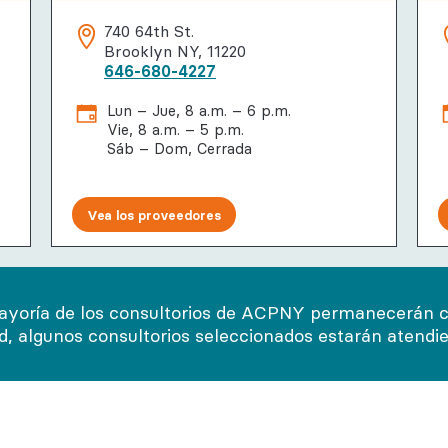
740 64th St.
Brooklyn NY, 11220
646-680-4227
Lun – Jue, 8 a.m. – 6 p.m.
Vie, 8 a.m. – 5 p.m.
Sáb – Dom, Cerrada
Vea los proveedores
Ver todos los consultorios médicos
ayoría de los consultorios de ACPNY permanecerán cer
ad, algunos consultorios seleccionados estarán atendi
edores
Ubicaciones
Para los pacien