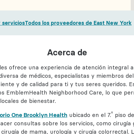
ductual
ogía
 servicios
Todos los proveedores de East New York
Acerca de
es ofrece una experiencia de atención integral a
diversa de médicos, especialistas y miembros del
nte y de calidad para ti y tus seres queridos. E
os EmblemHealth Neighborhood Care, lo que perm
locales de bienestar.
º
orio One Brooklyn Health
ubicado en el 7.
piso de
er consultas sobre los servicios, como cirugía ge
, cirugía de mama, urología y cirugía colorrectal