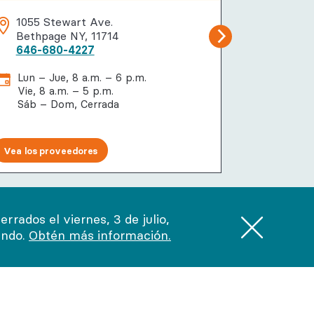
1055 Stewart Ave.
115 Cha
Bethpage NY, 11714
New Yo
646-680-4227
646-68
Lun – Jue, 8 a.m. – 6 p.m.
Lun – M
Vie, 8 a.m. – 5 p.m.
Jue – D
Sáb – Dom, Cerrada
Vea los proveedores
Vea los pr
rados el viernes, 3 de julio,
endo.
Obtén más información.
tes
Apoyo