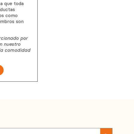
a que toda
nductas
ros como
embros son
rcionado por
n nuestro
 la comodidad