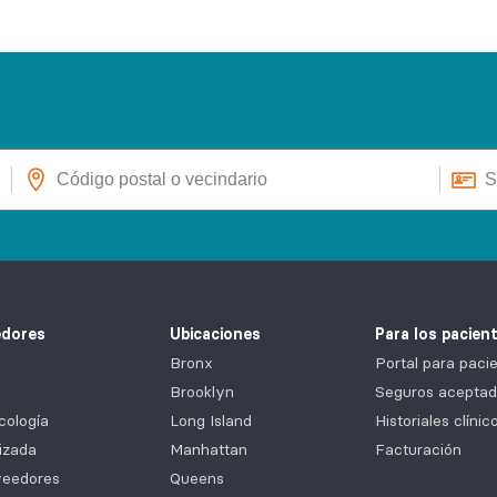
edores
Ubicaciones
Para los pacien
Bronx
Portal para pa
Brooklyn
Seguros aceptad
cología
Long Island
Historiales clíni
izada
Manhattan
Facturación
veedores
Queens