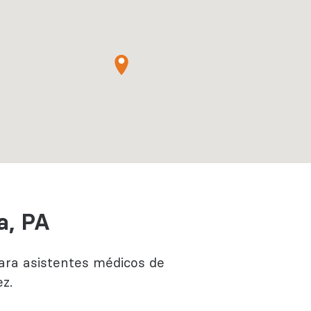
Regístrate
Más información
a, PA
ara asistentes médicos de
ez.