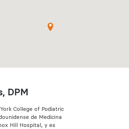
Regístrate
Más información
es, DPM
ork College of Podiatric
tadounidense de Medicina
ox Hill Hospital, y es