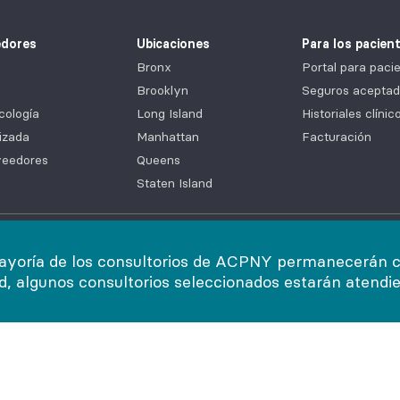
edores
Ubicaciones
Para los pacien
Bronx
Portal para pa
Brooklyn
Seguros aceptad
cología
Long Island
Historiales clíni
izada
Manhattan
Facturación
veedores
Queens
Staten Island
acidad y seguridad
|
Declaración de accesibilidad
|
Servicios de ay
ayoría de los consultorios de ACPNY permanecerán cer
ad, algunos consultorios seleccionados estarán atendi
eservados.