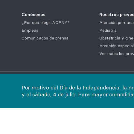
Conócenos
Nuestros prove
¿Por qué elegir ACPNY?
Atención primaria
Empleos
Pediatría
Comunicados de prensa
Obstetricia y gine
Atención especial
Ver todos los pro
Legal
|
Política de no discriminación
|
Política de priv
Por motivo del Día de la Independencia, la m
y el sábado, 4 de julio. Para mayor comodid
©2026
AdvantageCare Physicians. Todos los derechos r