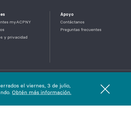
tes
Apoyo
cientes myACPNY
Contáctanos
os
Preguntas frecuentes
cos y privacidad
uda en tu idioma
rados el viernes, 3 de julio,
endo.
Obtén más información.
Portal myACPNY