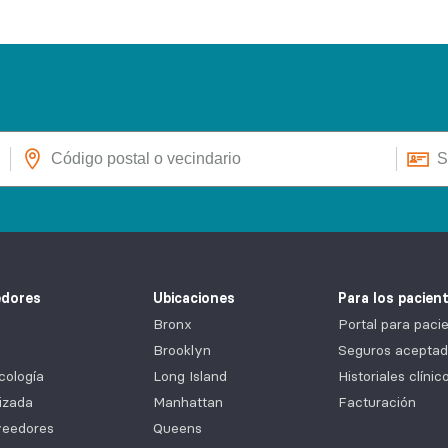
edores
Ubicaciones
Para los pacien
Bronx
Portal para pa
Brooklyn
Seguros aceptad
cología
Long Island
Historiales clíni
izada
Manhattan
Facturación
veedores
Queens