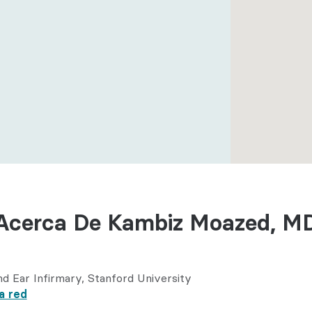
ductual
ogía
Acerca De Kambiz Moazed, M
d Ear Infirmary
Stanford University
a red