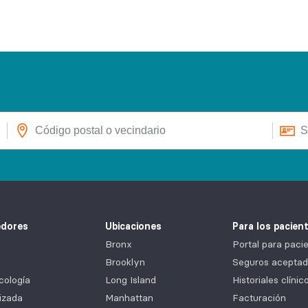
edores
Ubicaciones
Para los pacien
Bronx
Portal para pa
Brooklyn
Seguros aceptad
cología
Long Island
Historiales clíni
izada
Manhattan
Facturación