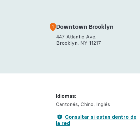
Salud con
Reumatol
Downtown Brooklyn
1
447 Atlantic Ave.
Brooklyn, NY 11217
Idiomas:
Cantonés
Chino
Inglés
Consultar si están dentro de
la red