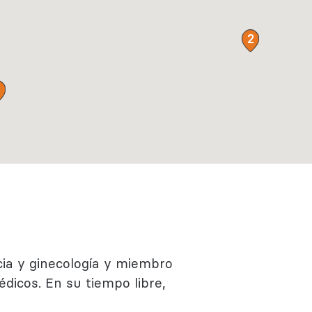
Regístrate
Más información
2
1
cia y ginecología y miembro
icos. En su tiempo libre,