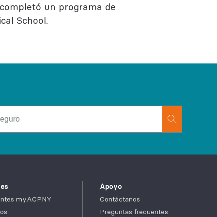
o completó un programa de
cal School.
tes
Apoyo
cientes myACPNY
Contáctanos
os
Preguntas frecuentes