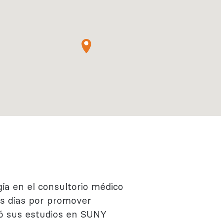
Regístrate
Más información
gía en el consultorio médico
los días por promover
rsó sus estudios en SUNY