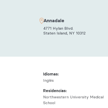
Salud con
Reumatol
Annadale
4771 Hylan Blvd.
Staten Island, NY 10312
Idiomas:
Inglés
Residencias:
Northwestern University Medical
School