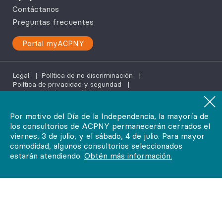
Contáctanos
Preguntas frecuentes
Portal myACPNY
Legal
|
Política de no discriminación
|
Política de privacidad y seguridad
|
Declaración de accesibilidad
|
Servicios de ayuda en tu idioma
Por motivo del Día de la Independencia, la mayoría de
los consultorios de ACPNY permanecerán cerrados el
©2026
viernes, 3 de julio, y el sábado, 4 de julio. Para mayor
AdvantageCare Physicians. Todos los derechos reservados.
comodidad, algunos consultorios seleccionados
estarán atendiendo.
Obtén más información.