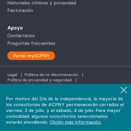
Historiales clínicos y privacidad
Facturación
Apoyo
Contáctanos
Preguntas frecuentes
Portal myACPNY
Legal
|
Política de no discriminación
|
Política de privacidad y seguridad
|
Declaración de accesibilidad
|
Servicios de ayuda en tu idioma
Por motivo del Día de la Independencia, la mayoría de
los consultorios de ACPNY permanecerán cerrados el
©2026
viernes, 3 de julio, y el sábado, 4 de julio. Para mayor
AdvantageCare Physicians. Todos los derechos reservados.
comodidad, algunos consultorios seleccionados
estarán atendiendo.
Obtén más información.