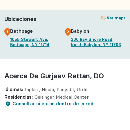
Ubicaciones
Ver mapa
Bethpage
Babylon
1
2
1055 Stewart Ave.
300 Bay Shore Road
Bethpage, NY 11714
North Babylon, NY 11703
Acerca De Gurjeev Rattan, DO
Idiomas:
Inglés
Hindú
Panyabí
Urdú
Residencias:
Geisinger Medical Center
Consultar si están dentro de la red