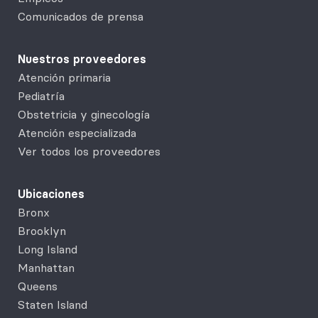
Quédate en casa cuando
(CDC)
.
Comunicados de prensa
estés enfermo.
Nuestros proveedores
Para mantenerte actualizado
Atención primaria
sobre la información más
Pediatría
reciente, visita el
sitio web de
Obstetricia y ginecología
los Centros para el Control y la
Atención especializada
Prevención de Enfermedades
Ver todos los proveedores
(CDC)
.
Ubicaciones
Bronx
Brooklyn
Long Island
Manhattan
Queens
Staten Island