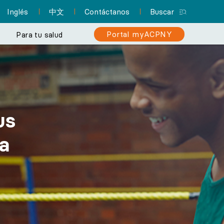
Inglés
中文
Contáctanos
Buscar
Portal myACPNY
Para tu salud
del paciente
ica
Y simplifica tu
Centro de recursos para
Regístrate en el portal
Profesionales de
¿Estás en riesgo de padecer
us
ción como nunca
enfermería practicantes
para pacientes
pacientes
cáncer de colon?
Encuentra un pediatra
y tu atención
myACPNY
Un solo lugar con toda la
a
Infórmate sobre la importancia
Permite que uno de los pediatras de
Con myACPNY puedes
información que
¿Sabías que los
de las pruebas de detección
 Nueva York
ACPNY cuide de la salud y el bienestar
programar citas, solicitar
necesitas a fin de
profesionales de
para lograr un diagnóstico
de tus hijos.
prepararte para tu cita y
enfermería practicantes
resurtido de
temprano y recibir
pueden brindar muchos
medicamentos
mucho más.
tratamiento oportuno.
de los mismos servicios
recetados, consultar
Más información
Centro de
resultados de laboratorio
de atención de los
Más información
consultas
médicos? Incluso pueden
y mucho más.
fungir como tu médico de
atención primaria.