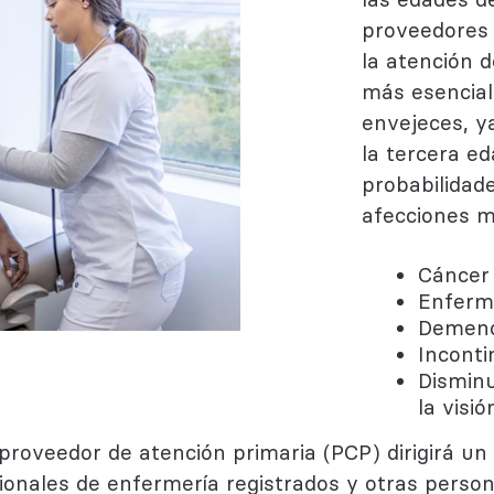
proveedores
la atención 
más esencial
envejeces, y
la tercera e
probabilidade
afecciones m
Cáncer
Enferm
Demenc
Inconti
Disminu
la visió
roveedor de atención primaria (PCP) dirigirá un
sionales de enfermería registrados y otras perso