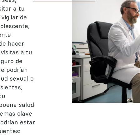
itar a tu
vigilar de
dolescente,
ente
 de hacer
visitas a tu
eguro de
ue podrían
lud sexual o
sientas,
tu
buena salud
lemas clave
odrían estar
uientes: