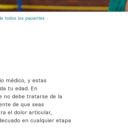
Regístrate
Más información
e todos los pacientes
io médico, y estas
ida tu edad. En
 no debe tratarse de la
ente de que seas
 el dolor articular,
decuado en cualquier etapa