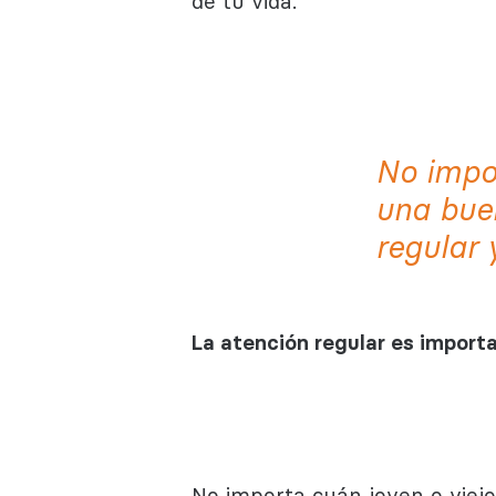
de tu vida.
No impor
una buen
regular 
La atención regular es importa
No importa cuán joven o viejo