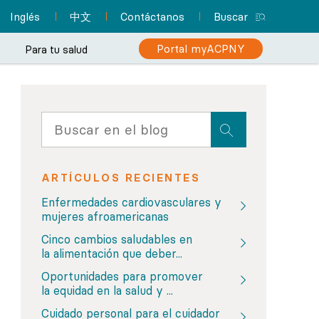
Inglés
中文
Contáctanos
Buscar
Portal myACPNY
Para tu salud
el paciente
a
 simplifica tu
Centro de recursos para
Regístrate en el portal
Profesionales de
¿Estás en riesgo de padecer
ión como nunca
enfermería practicantes
para pacientes
pacientes
cáncer de colon?
Encuentra un pediatra
y tu atención
myACPNY
ARTÍCULOS RECIENTES
Un solo lugar con toda la
Infórmate sobre la importancia
Permite que uno de los pediatras de
Enfermedades cardiovasculares y
Con myACPNY puedes
información que
¿Sabías que los
de las pruebas de detección
Nueva York
ACPNY cuide de la salud y el bienestar
mujeres afroamericanas
programar citas, solicitar
necesitas a fin de
profesionales de
para lograr un diagnóstico
de tus hijos.
prepararte para tu cita y
enfermería practicantes
resurtido de
Cinco cambios saludables en
temprano y recibir
pueden brindar muchos
medicamentos
mucho más.
la alimentación que deber...
tratamiento oportuno.
de los mismos servicios
recetados, consultar
Más información
Centro de
resultados de laboratorio
de atención de los
Oportunidades para promover
Más información
consultas
médicos? Incluso pueden
y mucho más.
la equidad en la salud y ...
fungir como tu médico de
Cuidado personal para el cuidador
atención primaria.