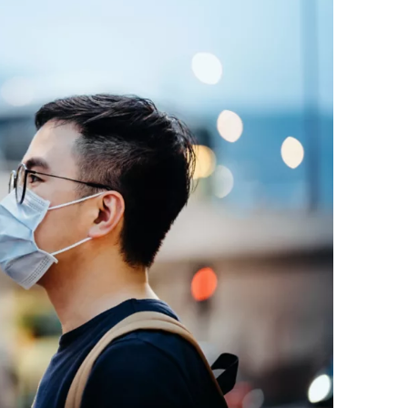
uctual
gía