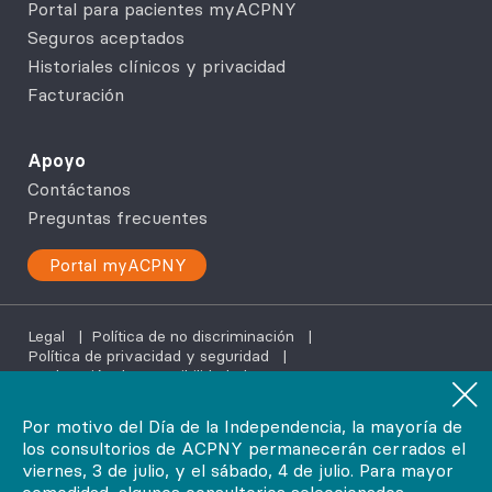
Portal para pacientes myACPNY
Seguros aceptados
Historiales clínicos y privacidad
Facturación
Apoyo
Contáctanos
Preguntas frecuentes
Portal myACPNY
Legal
|
Política de no discriminación
|
Política de privacidad y seguridad
|
Declaración de accesibilidad
|
Servicios de ayuda en tu idioma
Por motivo del Día de la Independencia, la mayoría de
los consultorios de ACPNY permanecerán cerrados el
©2026
viernes, 3 de julio, y el sábado, 4 de julio. Para mayor
AdvantageCare Physicians. Todos los derechos reservados.