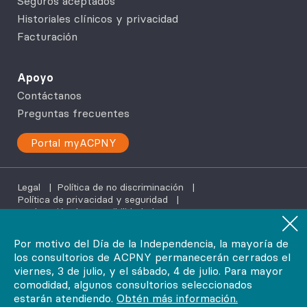
Seguros aceptados
Historiales clínicos y privacidad
Facturación
Apoyo
Contáctanos
Preguntas frecuentes
Portal myACPNY
Legal
|
Política de no discriminación
|
Política de privacidad y seguridad
|
Declaración de accesibilidad
|
Servicios de ayuda en tu idioma
Por motivo del Día de la Independencia, la mayoría de
los consultorios de ACPNY permanecerán cerrados el
©2026
viernes, 3 de julio, y el sábado, 4 de julio. Para mayor
AdvantageCare Physicians. Todos los derechos reservados.
comodidad, algunos consultorios seleccionados
estarán atendiendo.
Obtén más información.