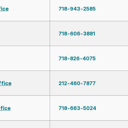
fice
718-943-2585
718-606-3881
718-826-4075
ffice
212-460-7877
fice
718-663-5024