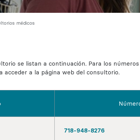
ductual
ogía
ltorios médicos
torio se listan a continuación. Para los números 
a acceder a la página web del consultorio.
o
Número
718-​​948-​​8276