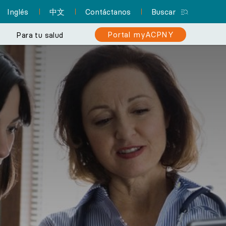
Inglés
中文
Contáctanos
Buscar
Portal myACPNY
Para tu salud
del paciente
ica
Y simplifica tu
Centro de recursos para
Regístrate en el portal
Profesionales de
¿Estás en riesgo de padecer
ción como nunca
enfermería practicantes
para pacientes
pacientes
cáncer de colon?
Encuentra un pediatra
y tu atención
myACPNY
Un solo lugar con toda la
Infórmate sobre la importancia
Permite que uno de los pediatras de
Con myACPNY puedes
información que
¿Sabías que los
de las pruebas de detección
 Nueva York
ACPNY cuide de la salud y el bienestar
programar citas, solicitar
necesitas a fin de
profesionales de
para lograr un diagnóstico
de tus hijos.
prepararte para tu cita y
enfermería practicantes
resurtido de
temprano y recibir
pueden brindar muchos
medicamentos
mucho más.
tratamiento oportuno.
de los mismos servicios
recetados, consultar
Más información
Centro de
resultados de laboratorio
de atención de los
Más información
consultas
médicos? Incluso pueden
y mucho más.
fungir como tu médico de
atención primaria.