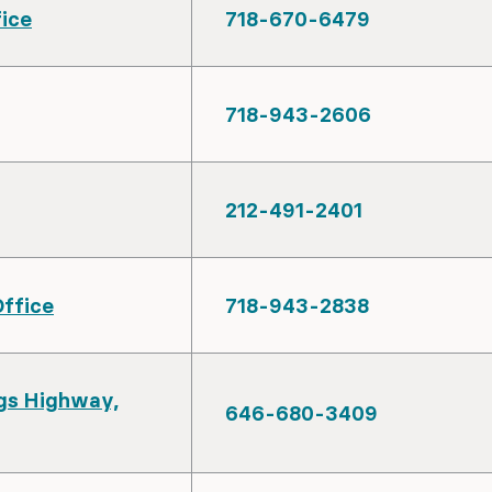
fice
718-670-6479
718-943-2606
212-491-2401
Office
718-943-2838
ngs Highway,
646-680-3409