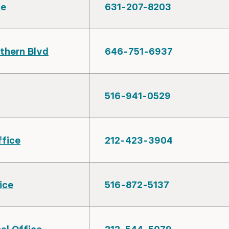
ce
631-207-8203
thern Blvd
646-751-6937
516-941-0529
ffice
212-423-3904
ice
516-872-5137