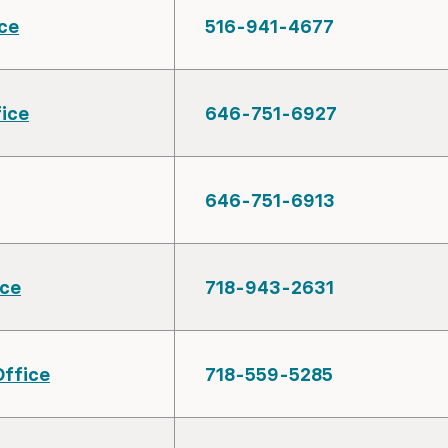
ce
516-941-4677
fice
646-751-6927
646-751-6913
ice
718-943-2631
Office
718-559-5285