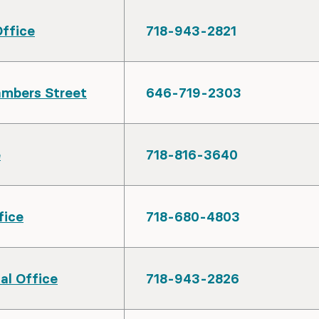
Office
718-943-2821
ambers Street
646-719-2303
e
718-816-3640
fice
718-680-4803
l Office
718-943-2826