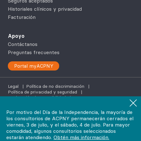
Seguros aceptados
Historiales clínicos y privacidad
Facturación
Apoyo
Contáctanos
Preguntas frecuentes
Portal myACPNY
Legal
|
Política de no discriminación
|
Política de privacidad y seguridad
|
Declaración de accesibilidad
|
Servicios de ayuda en tu idioma
Por motivo del Día de la Independencia, la mayoría de
los consultorios de ACPNY permanecerán cerrados el
©2026
viernes, 3 de julio, y el sábado, 4 de julio. Para mayor
AdvantageCare Physicians. Todos los derechos reservados.
comodidad, algunos consultorios seleccionados
estarán atendiendo.
Obtén más información.